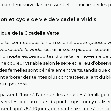
dant leur surveillance essentielle pour limiter les p
ion et cycle de vie de vicadella viridis
ique de la Cicadelle Verte
 verte, connue sous le nom scientifique
Empoasca vi
avec
Cicadella viridis
, est un insecte piqueur-suceu
s homoptères. Les adultes, d’une taille moyenne de
e couleur variable selon le sexe et le lieu d’observa
des femelles sont généralement verts, tandis que 
t arborer des teintes plus contrastées, allant du b
re au pourpre.
passent l’hiver à l’abri sur des arbustes à feuillage p
 vers les ceps au cours du printemps pour y réaliser
sent après 8 à 10 jours, donnant naissance à des lar