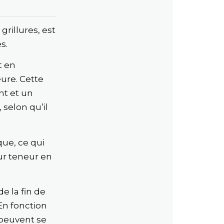
grillures, est
s.
t en
eure. Cette
nt et un
selon qu’il
que, ce qui
eur teneur en
 la fin de
En fonction
 peuvent se