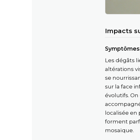
Impacts sur
Symptômes 
Les dégâts l
altérations v
se nourrissan
sur la face 
évolutifs. O
accompagnée 
localisée en 
forment parf
mosaïque.