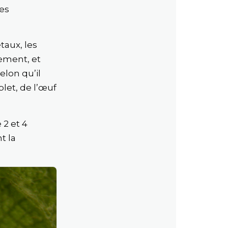
des
taux, les
sement, et
lon qu’il
let, de l’œuf
 2 et 4
t la