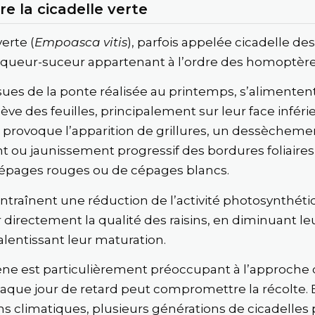
 la cicadelle verte
verte (
Empoasca vitis
), parfois appelée cicadelle des 
iqueur-suceur appartenant à l’ordre des homoptère
ssues de la ponte réalisée au printemps, s’alimenten
sève des feuilles, principalement sur leur face inféri
 provoque l’apparition de grillures, un dessècheme
 ou jaunissement progressif des bordures foliaires, 
cépages rouges ou de cépages blancs.
ntraînent une réduction de l’activité photosynthéti
r directement la qualité des raisins, en diminuant l
alentissant leur maturation.
 est particulièrement préoccupant à l’approche de
haque jour de retard peut compromettre la récolte. 
ns climatiques, plusieurs générations de cicadelles