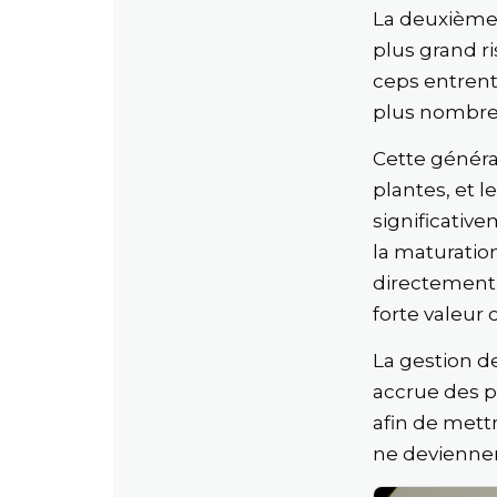
La deuxième 
plus grand ri
ceps entrent
plus nombreus
Cette généra
plantes, et 
significativ
la maturation
directement 
forte valeur
La gestion d
accrue des po
afin de mett
ne deviennent