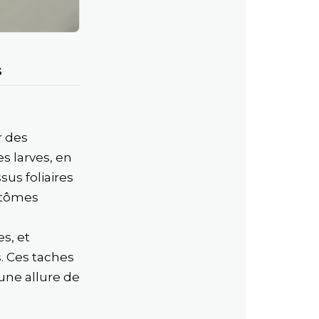
s
r des
es larves, en
sus foliaires
mptômes
s, et
s. Ces taches
une allure de