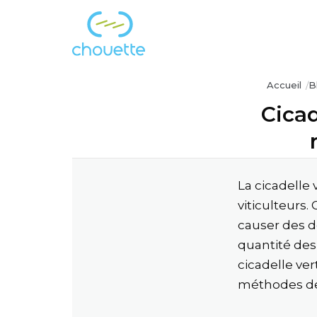
Aller
au
contenu
Accueil
B
Cicad
La cicadelle 
viticulteurs
causer des do
quantité des 
cicadelle ver
méthodes de