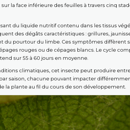
ur la face inférieure des feuilles à travers cinq sta
sant du liquide nutritif contenu dans les tissus végé
uent des dégâts caractéristiques : grillures, jaunis
 du pourtour du limbe. Ces symptômes diffèrent se
cépages rouges ou de cépages blancs. Le cycle comp
’étend sur 55 à 60 jours en moyenne.
ditions climatiques, cet insecte peut produire entre
par saison, chacune pouvant impacter différemmen
de la plante au fil du cours de son développement.