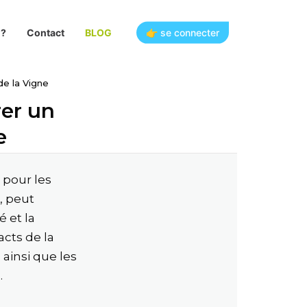
👉 se connecter
 ?
Contact
BLOG
de la Vigne
rer un
e
 pour les
, peut
é et la
acts de la
 ainsi que les
.