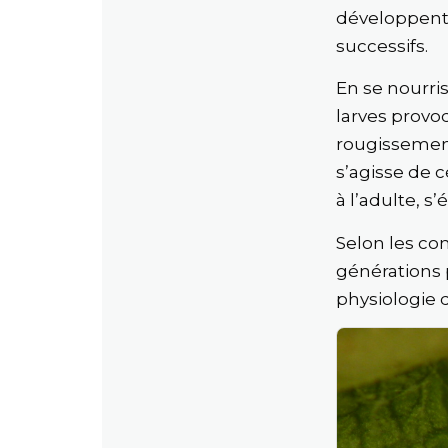
développent s
successifs.
En se nourris
larves provoq
rougissement
s’agisse de 
à l’adulte, s
Selon les con
générations 
physiologie 