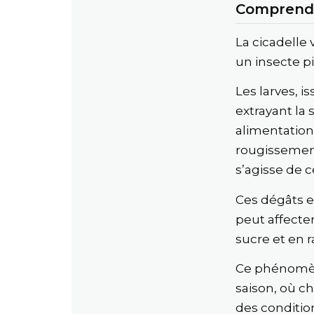
Comprendre
La cicadelle 
un insecte p
Les larves, i
extrayant la 
alimentation
rougissement
s’agisse de 
Ces dégâts e
peut affecte
sucre et en r
Ce phénomène
saison, où c
des conditio