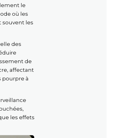
alement le
iode où les
t souvent les
elle des
réduire
tissement de
re, affectant
s pourpre à
rveillance
touchées,
ue les effets