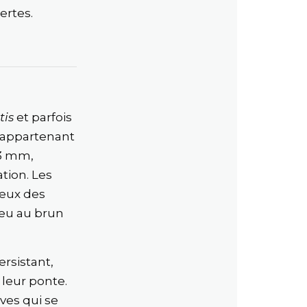
ertes.
tis
et parfois
r appartenant
 3 mm,
tion. Les
ceux des
leu au brun
ersistant,
 leur ponte.
ves qui se