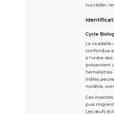
succéder, ren
Identificat
Cycle Biolog
La cicadelle
confondue 
à l’ordre de
présentent un
hémiélytres 
mâles peuven
noirâtre, voi
Ces insectes 
puis migrent
Les œufs éclo